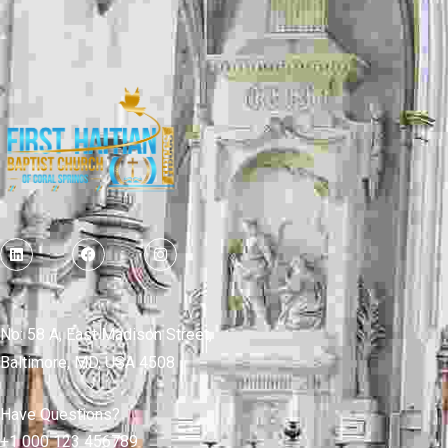
No: 58 A, East Madison Street,
Baltimore, MD, USA 4508
Have Questions?
+1 000 123 456789